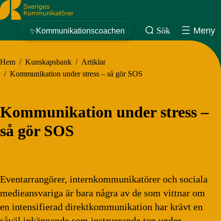
Sveriges Kommunikatörer
Sök
Meny
✨Kommunikationscoachen
Hem
/
Kunskapsbank
/
Artiklar
/
Kommunikation under stress – så gör SOS
Kommunikation under stress –
så gör SOS
Eventarrangörer, internkommunikatörer och sociala
medieansvariga är bara några av de som vittnar om
en intensifierad direktkommunikation har krävt en
såväl inkännande som instruerande ton under