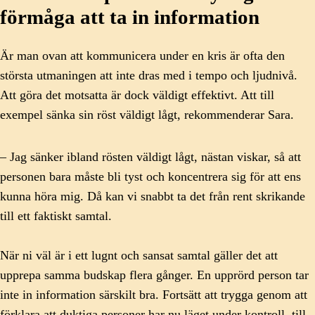
förmåga att ta in information
Är man ovan att kommunicera under en kris är ofta den
största utmaningen att inte dras med i tempo och ljudnivå.
Att göra det motsatta är dock väldigt effektivt. Att till
exempel sänka sin röst väldigt lågt, rekommenderar Sara.
– Jag sänker ibland rösten väldigt lågt, nästan viskar, så att
personen bara måste bli tyst och koncentrera sig för att ens
kunna höra mig. Då kan vi snabbt ta det från rent skrikande
till ett faktiskt samtal.
När ni väl är i ett lugnt och sansat samtal gäller det att
upprepa samma budskap flera gånger. En upprörd person tar
inte in information särskilt bra. Fortsätt att trygga genom att
förklara att duktiga personer har nu läget under kontroll, till