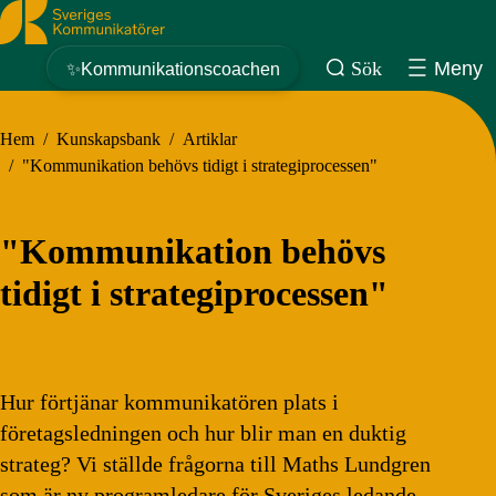
Sveriges Kommunikatörer
Sök
Meny
✨Kommunikationscoachen
Hem
/
Kunskapsbank
/
Artiklar
/
"Kommunikation behövs tidigt i strategiprocessen"
"Kommunikation behövs
tidigt i strategiprocessen"
Hur förtjänar kommunikatören plats i
företagsledningen och hur blir man en duktig
strateg? Vi ställde frågorna till Maths Lundgren
som är ny programledare för Sveriges ledande