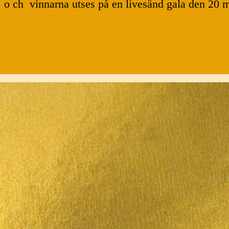
er o ch vinnarna utses på en livesänd gala den 20 m