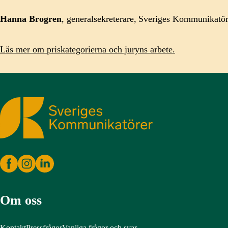
Hanna Brogren
, generalsekreterare, Sveriges Kommunikatö
Läs mer om priskategorierna och juryns arbete.
Sveriges Kommunikatörer
Om oss
Kontakt
Pressfrågor
Vanliga frågor och svar