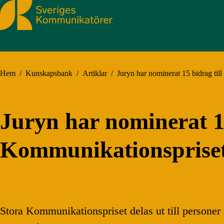
Sveriges Kommunikatörer
Hem
/
Kunskapsbank
/
Artiklar
/
Juryn har nominerat 15 bidrag ti
Juryn har nominerat 15
Kommunikationspriset
Stora Kommunikationspriset delas ut till personer