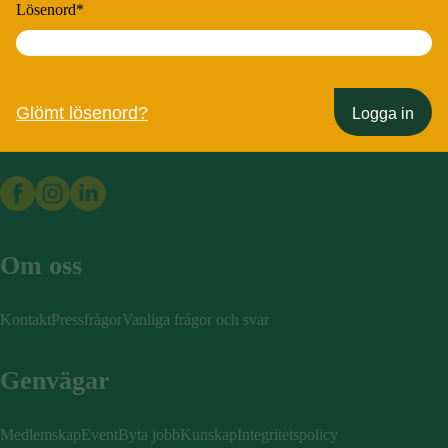
Lösenord
*
Sveriges Kommunikatörer
Glömt lösenord?
Logga in
Om oss
Kontakt
Pressfrågor
Vanliga frågor och svar
Genvägar
Medlemskap
Event
Byta jobb
Kunskap
Integritetspolicy