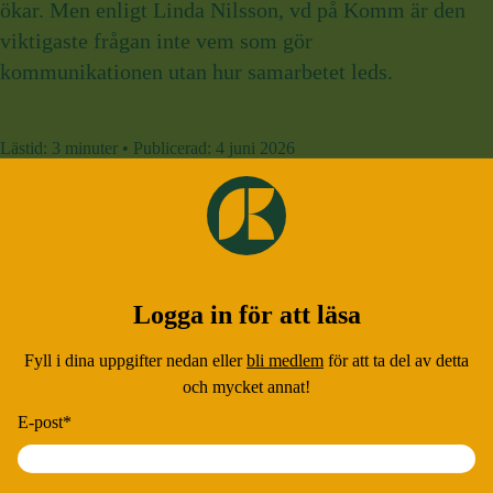
ökar. Men enligt Linda Nilsson, vd på Komm är den
viktigaste frågan inte vem som gör
kommunikationen utan hur samarbetet leds.
Lästid:
3 minuter
•
Publicerad:
4 juni 2026
Logga in för att läsa
Fyll i dina uppgifter nedan eller
bli medlem
för att ta del av detta
och mycket annat!
E-post
*