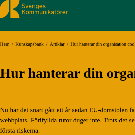
Sveriges Kommunikatörer
Hem
/
Kunskapsbank
/
Artiklar
/
Hur hanterar din organisation coo
Hur hanterar din orga
Nu har det snart gått ett år sedan EU-domstolen fa
webbplats. Förifyllda rutor duger inte. Trots det s
förstå riskerna.