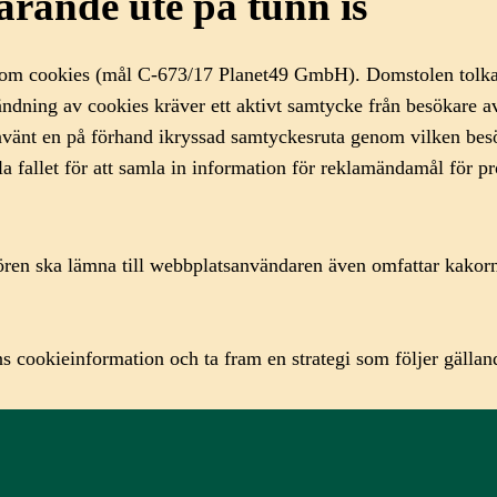
arande ute på tunn is
 cookies (mål C-673/17 Planet49 GmbH). Domstolen tolkade b
dning av cookies kräver ett aktivt samtycke från besökare a
nt en på förhand ikryssad samtyckesruta genom vilken besökar
la fallet för att samla in information för reklamändamål för p
en ska lämna till webbplatsanvändaren även omfattar kakornas 
nens cookieinformation och ta fram en strategi som följer gäl