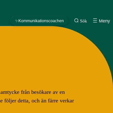
Sök
Meny
✨Kommunikationscoachen
 samtycke från besökare av en
 följer detta, och än färre verkar