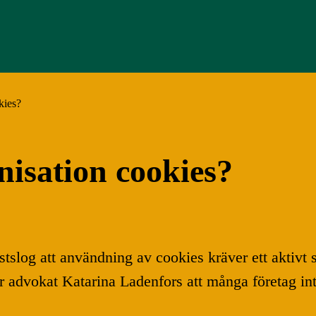
kies?
nisation cookies?
stslog att användning av cookies kräver ett aktivt
er advokat Katarina Ladenfors att många företag inte