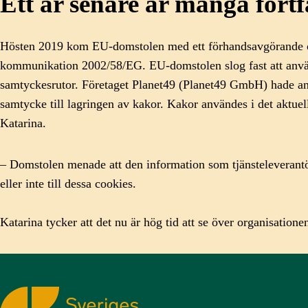
Ett år senare är många fortf
Hösten 2019 kom EU-domstolen med ett förhandsavgörande om
kommunikation 2002/58/EG. EU-domstolen slog fast att använ
samtyckesrutor. Företaget Planet49 (Planet49 GmbH) hade anvä
samtycke till lagringen av kakor. Kakor användes i det aktuel
Katarina.
– Domstolen menade att den information som tjänsteleverantör
eller inte till dessa cookies.
Katarina tycker att det nu är hög tid att se över organisatio
Sveriges Kommunikatörer