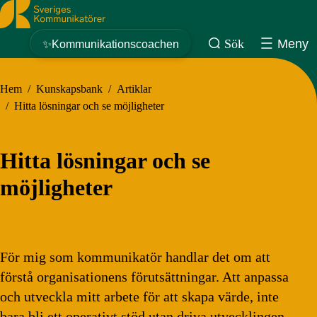
Sveriges Kommunikatörer
Sök
Meny
✨Kommunikationscoachen
Hem
/
Kunskapsbank
/
Artiklar
/
Hitta lösningar och se möjligheter
Hitta lösningar och se
möjligheter
För mig som kommunikatör handlar det om att
förstå organisationens förutsättningar. Att anpassa
och utveckla mitt arbete för att skapa värde, inte
bara bli ett operativt stöd utan driva utvecklingen