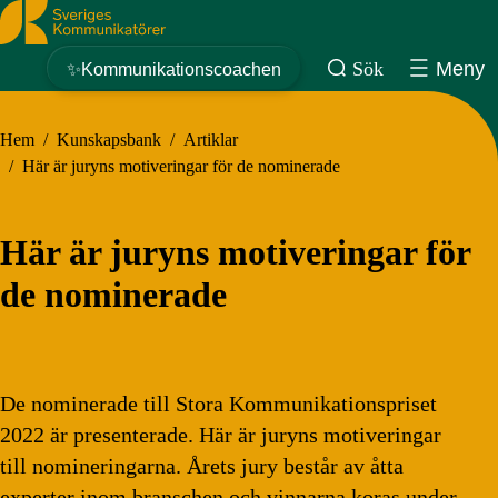
Sveriges Kommunikatörer
Sök
Meny
✨Kommunikationscoachen
Hem
/
Kunskapsbank
/
Artiklar
/
Här är juryns motiveringar för de nominerade
Här är juryns motiveringar för
de nominerade
De nominerade till Stora Kommunikationspriset
2022 är presenterade. Här är juryns motiveringar
till nomineringarna. Årets jury består av åtta
experter inom branschen och vinnarna koras under