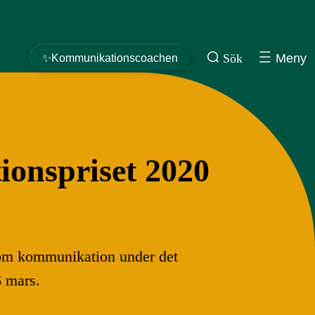
Sök
Meny
✨Kommunikationscoachen
ionspriset 2020
inom kommunikation under det
26 mars.