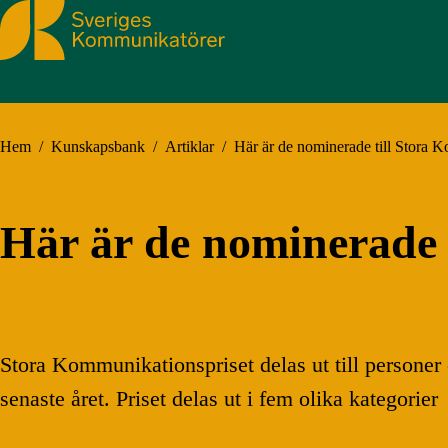
Sveriges Kommunikatörer
Hem
/
Kunskapsbank
/
Artiklar
/
Här är de nominerade till Stora 
Här är de nominerade 
Stora Kommunikationspriset delas ut till personer
senaste året. Priset delas ut i fem olika kategor