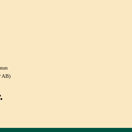
mmun
P AB)
.