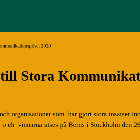
Kommunikationspriset 2020
till Stora Kommunikat
 och organisationer som har gjort stora insatser 
ier o ch vinnarna utses på Berns i Stockholm den 