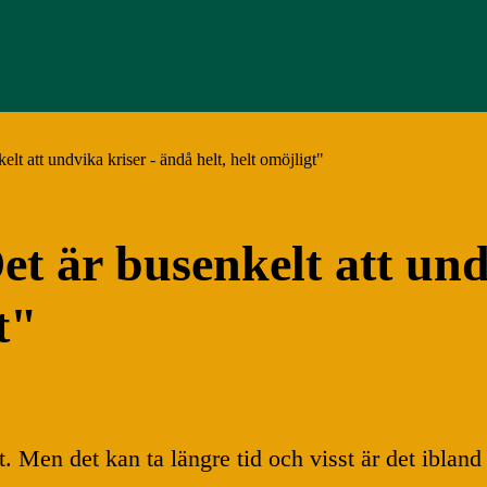
t att undvika kriser - ändå helt, helt omöjligt"
 är busenkelt att undv
t"
ätt. Men det kan ta längre tid och visst är det iblan