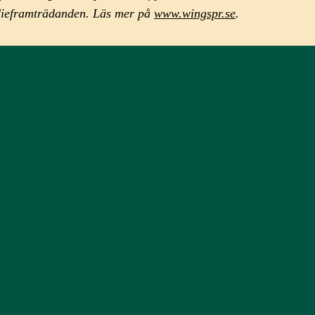
medieframträdanden. Läs mer på
www.wingspr.se
.