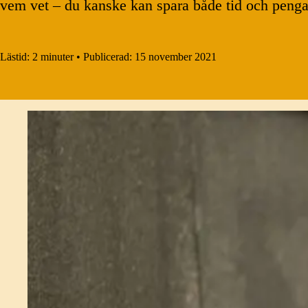
vem vet – du kanske kan spara både tid och peng
Lästid:
2 minuter
•
Publicerad:
15 november 2021