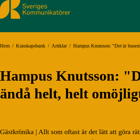
Sveriges Kommunikatörer
Hem
/
Kunskapsbank
/
Artiklar
/
Hampus Knutsson: "Det är busenkel
Hampus Knutsson: "Det
ändå helt, helt omöjlig
Gästkrönika | Allt som oftast är det lätt att göra r