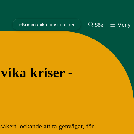
Sök
Meny
✨Kommunikationscoachen
ika kriser -
d säkert lockande att ta genvägar, för