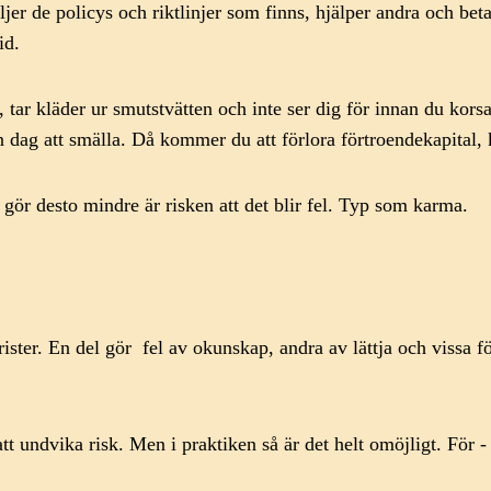
öljer de policys och riktlinjer som finns, hjälper andra och be
id.
 tar kläder ur smutstvätten och inte ser dig för innan du korsa
en dag att smälla. Då kommer du att förlora förtroendekapital,
u gör desto mindre är risken att det blir fel. Typ som karma.
ster. En del gör fel av okunskap, andra av lättja och vissa fö
att undvika risk. Men i praktiken så är det helt omöjligt. För 