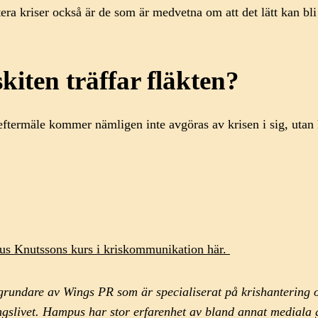
tera kriser också är de som är medvetna om att det lätt kan bl
kiten träffar fläkten?
s eftermäle kommer nämligen inte avgöras av krisen i sig, uta
s Knutssons kurs i kriskommunikation här.
grundare av Wings PR som är specialiserat på krishantering 
slivet. Hampus har stor erfarenhet av bland annat mediala gr