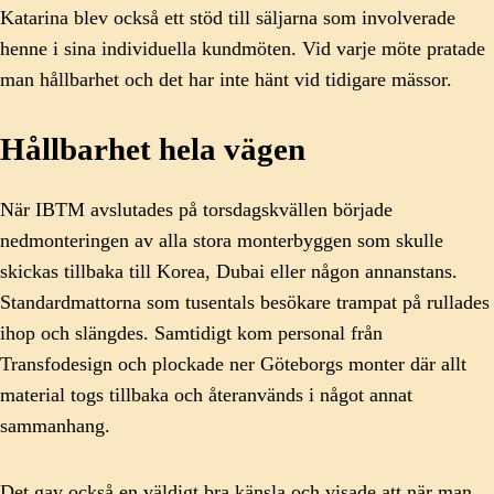
Katarina blev också ett stöd till säljarna som involverade
henne i sina individuella kundmöten. Vid varje möte pratade
man hållbarhet och det har inte hänt vid tidigare mässor.
Hållbarhet hela vägen
När IBTM avslutades på torsdagskvällen började
nedmonteringen av alla stora monterbyggen som skulle
skickas tillbaka till Korea, Dubai eller någon annanstans.
Standardmattorna som tusentals besökare trampat på rullades
ihop och slängdes. Samtidigt kom personal från
Transfodesign och plockade ner Göteborgs monter där allt
material togs tillbaka och återanvänds i något annat
sammanhang.
Det gav också en väldigt bra känsla och visade att när man