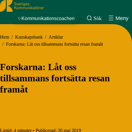
Sveriges Kommunikatörer
Sök
Meny
✨Kommunikationscoachen
Hem
/
Kunskapsbank
/
Artiklar
/
Forskarna: Låt oss tillsammans fortsätta resan framåt
Forskarna: Låt oss
tillsammans fortsätta resan
framåt
Lästid:
4 minuter
•
Publicerad:
20 maj 2019