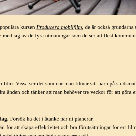
 populära kursen
Producera mobilfilm
, de är också grundarna
 med sig av de fyra utmaningar som de ser att flest kommunika
 en film. Vissa ser det som när man filmar sitt barn på studsma
dra änden och tänker att man behöver tre veckor för att göra e
 dag.
Försök ha det i åtanke när ni planerar.
r, för att skapa effektivitet och bra förutsättningar för ert fil
få effektivitet och använda resurserna väl.