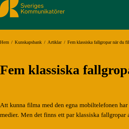
Sveriges Kommunikatörer
Hem
/
Kunskapsbank
/
Artiklar
/
Fem klassiska fallgropar när du f
Fem klassiska fallgro
Att kunna filma med den egna mobiltelefonen har r
medier. Men det finns ett par klassiska fallgropa