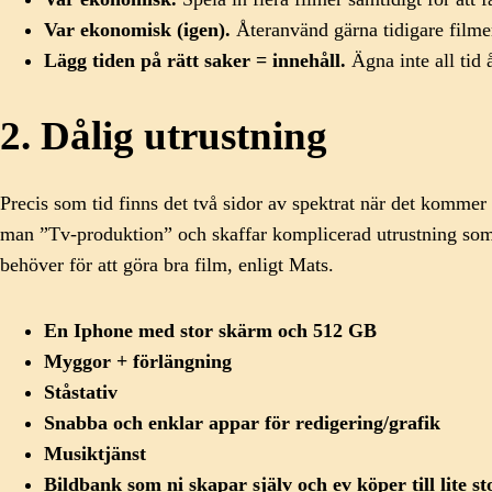
Var ekonomisk (igen).
Återanvänd gärna tidigare filmer
Lägg tiden på rätt saker = innehåll.
Ägna inte all tid å
2. Dålig utrustning
Precis som tid finns det två sidor av spektrat när det komme
man ”Tv-produktion” och skaffar komplicerad utrustning som k
behöver för att göra bra film, enligt Mats.
En Iphone med stor skärm och 512 GB
Myggor + förlängning
Ståstativ
Snabba och enklar appar för redigering/grafik
Musiktjänst
Bildbank som ni skapar själv och ev köper till lite st