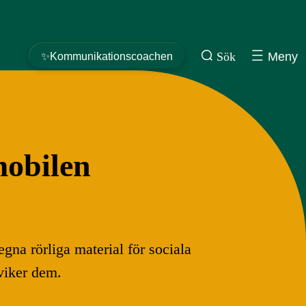
Sök
Meny
✨Kommunikationscoachen
mobilen
na rörliga material för sociala
dviker dem.