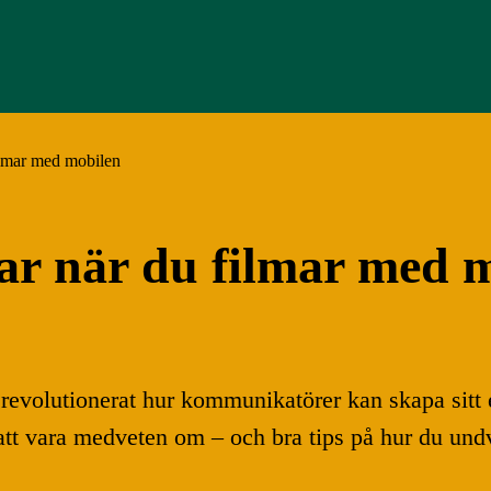
ilmar med mobilen
par när du filmar med 
evolutionerat hur kommunikatörer kan skapa sitt eg
r att vara medveten om – och bra tips på hur du un