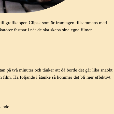
 till grafikappen Clipsk som är framtagen tillsammans med
törer fastnar i när de ska skapa sina egna filmer.
ttan på två minuter och tänker att då borde det går lika snabbt
n film. Ha följande i åtanke så kommer det bli mer effektivt
mande.