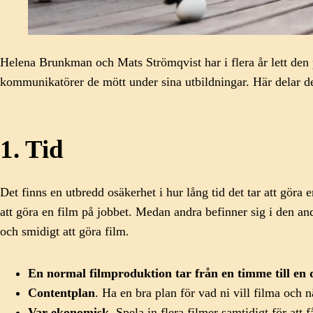
Helena Brunkman och Mats Strömqvist har i flera år lett den
kommunikatörer de mött under sina utbildningar. Här delar de
1. Tid
Det finns en utbredd osäkerhet i hur lång tid det tar att göra
att göra en film på jobbet. Medan andra befinner sig i den an
och smidigt att göra film.
En normal filmproduktion tar från en timme till en
Contentplan
. Ha en bra plan för vad ni vill filma och nä
Var ekonomisk.
Spela in flera filmer samtidigt för att 