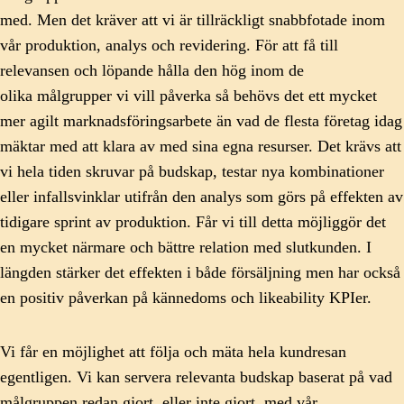
med. Men det kräver att vi är tillräckligt snabbfotade inom
vår produktion, analys och revidering. För att få till
relevansen och löpande hålla den hög inom de
olika målgrupper vi vill påverka så behövs det ett mycket
mer agilt marknadsföringsarbete än vad de flesta företag idag
mäktar med att klara av med sina egna resurser. Det krävs att
vi hela tiden skruvar på budskap, testar nya kombinationer
eller infallsvinklar utifrån den analys som görs på effekten av
tidigare sprint av produktion. Får vi till detta möjliggör det
en mycket närmare och bättre relation med slutkunden. I
längden stärker det effekten i både försäljning men har också
en positiv påverkan på kännedoms och likeability KPIer.
Vi får en möjlighet att följa och mäta hela kundresan
egentligen. Vi kan servera relevanta budskap baserat på vad
målgruppen redan gjort, eller inte gjort, med vår