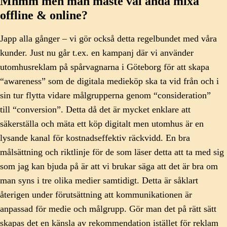
Mhmm men man måste väl ändå mixa
offline & online?
Japp alla gånger – vi gör också detta regelbundet med våra
kunder. Just nu går t.ex. en kampanj där vi använder
utomhusreklam på spårvagnarna i Göteborg för att skapa
“awareness” som de digitala medieköp ska ta vid från och i
sin tur flytta vidare målgrupperna genom “consideration”
till “conversion”. Detta då det är mycket enklare att
säkerställa och mäta ett köp digitalt men utomhus är en
lysande kanal för kostnadseffektiv räckvidd. En bra
målsättning och riktlinje för de som läser detta att ta med sig
som jag kan bjuda på är att vi brukar säga att det är bra om
man syns i tre olika medier samtidigt. Detta är såklart
återigen under förutsättning att kommunikationen är
anpassad för medie och målgrupp. Gör man det på rätt sätt
skapas det en känsla av rekommendation istället för reklam