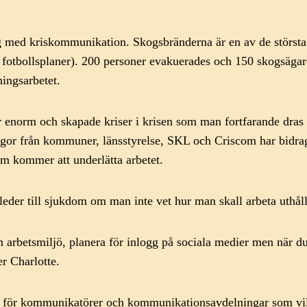
org med kriskommunikation. Skogsbränderna är en av de störst
 fotbollsplaner). 200 personer evakuerades och 150 skogsäga
ningsarbetet.
 enorm och skapade kriser i krisen som man fortfarande dras 
or från kommuner, länsstyrelse, SKL och Criscom har bidragit t
om kommer att underlätta arbetet.
d leder till sjukdom om man inte vet hur man skall arbeta uth
m arbetsmiljö, planera för inlogg på sociala medier men när du s
er Charlotte.
för kommunikatörer och kommunikationsavdelningar som vill ku