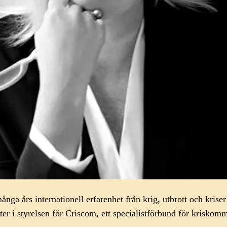
ga års internationell erfarenhet från krig, utbrott och kris
relsen för Criscom, ett specialistförbund för kriskommunika