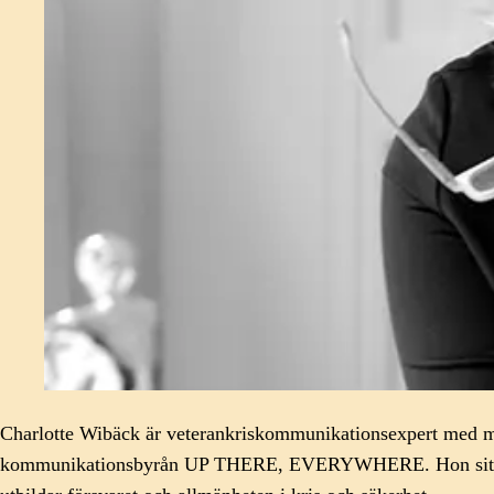
Charlotte Wibäck är veterankriskommunikationsexpert med mån
kommunikationsbyrån UP THERE, EVERYWHERE. Hon sitter i sty