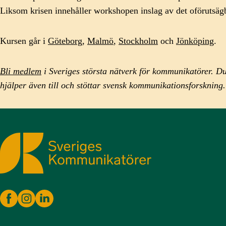
Liksom krisen innehåller workshopen inslag av det oförutsä
Kursen går i
Göteborg
,
Malmö
,
Stockholm
och
Jönköping
.
Bli medlem
i Sveriges största nätverk för kommunikatörer. Du 
hjälper även till och stöttar svensk kommunikationsforskning.
Sveriges Kommunikatörer