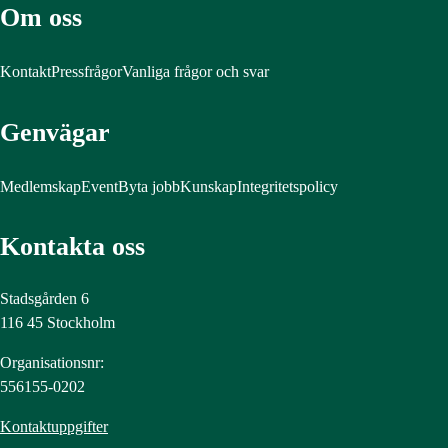
Om oss
Kontakt
Pressfrågor
Vanliga frågor och svar
Genvägar
Medlemskap
Event
Byta jobb
Kunskap
Integritetspolicy
Kontakta oss
Stadsgården 6
116 45 Stockholm
Organisationsnr:
556155-0202
Kontaktuppgifter