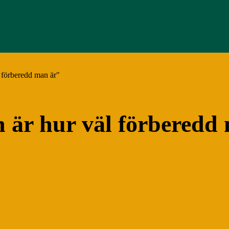
 förberedd man är"
 är hur väl förberedd