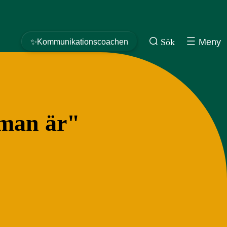
Sök
Meny
✨Kommunikationscoachen
 man är"