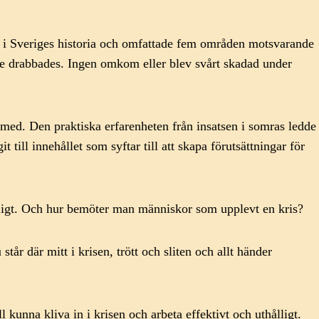
a i Sveriges historia och omfattade fem områden motsvarande
re drabbades. Ingen omkom eller blev svårt skadad under
med. Den praktiska erfarenheten från insatsen i somras ledde
ill innehållet som syftar till att skapa förutsättningar för
ålligt. Och hur bemöter man människor som upplevt en kris?
tår där mitt i krisen, trött och sliten och allt händer
nna kliva in i krisen och arbeta effektivt och uthålligt.