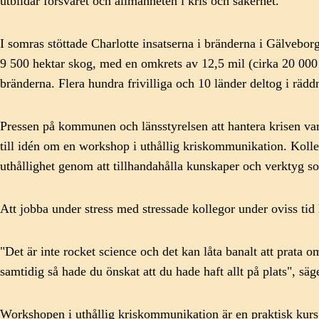
utbildar försvaret och allmänheten i kris och säkerhet.
I somras stöttade Charlotte insatserna i bränderna i Gälveb
9 500 hektar skog, med en omkrets av 12,5 mil (cirka 20 000
bränderna. Flera hundra frivilliga och 10 länder deltog i rädd
Pressen på kommunen och länsstyrelsen att hantera krisen var
till idén om en workshop i uthållig kriskommunikation. Kolleg
uthållighet genom att tillhandahålla kunskaper och verktyg s
Att jobba under stress med stressade kollegor under oviss ti
"Det är inte rocket science och det kan låta banalt att prata o
samtidig så hade du önskat att du hade haft allt på plats", säg
Workshopen i uthållig kriskommunikation är en praktisk kurs 