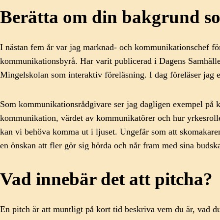
Berätta om din bakgrund 
I nästan fem år var jag marknad- och kommunikationschef för
kommunikationsbyrå. Har varit publicerad i Dagens Samhäll
Mingelskolan som interaktiv föreläsning. I dag föreläser ja
Som kommunikationsrådgivare ser jag dagligen exempel på kom
kommunikation, värdet av kommunikatörer och hur yrkesrollen bi
kan vi behöva komma ut i ljuset. Ungefär som att skomakare
en önskan att fler gör sig hörda och når fram med sina budska
Vad innebär det att pitcha?
En pitch är att muntligt på kort tid beskriva vem du är, vad d