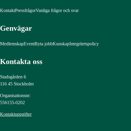
Kontakt
Pressfrågor
Vanliga frågor och svar
Genvägar
Medlemskap
Event
Byta jobb
Kunskap
Integritetspolicy
Kontakta oss
Stadsgården 6
116 45 Stockholm
Organisationsnr:
556155-0202
Kontaktuppgifter