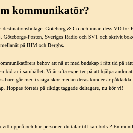
som kommunikatör?
 destinationsbolaget Göteborg & Co och innan dess VD för Be
e, Göteborgs-Posten, Sveriges Radio och SVT och skrivit bo
g emellanåt på IHM och Berghs.
munikatörers behov att nå ut med budskap i rätt tid på rätt 
drar i samhället. Vi är ofta experter på att hjälpa andra att 
ns barn går med trasiga skor medan deras kunder är påklädda
p. Hoppas förstås på riktigt taggade deltagare, nu kör vi!
u vill uppnå och hur personen du talar till kan bidra? En munt