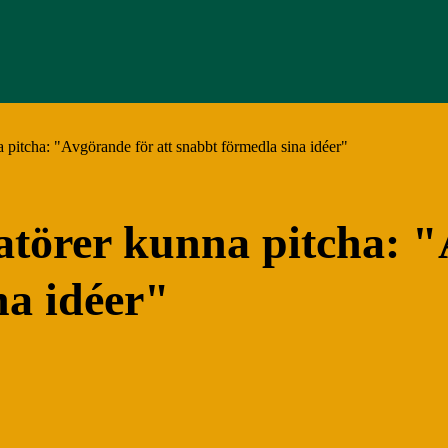
pitcha: "Avgörande för att snabbt förmedla sina idéer"
törer kunna pitcha: "
na idéer"