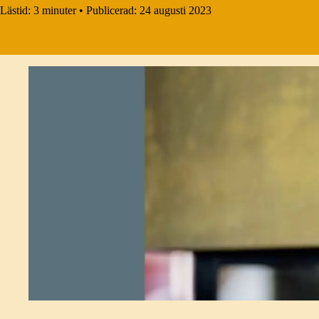
Lästid:
3 minuter
•
Publicerad:
24 augusti 2023