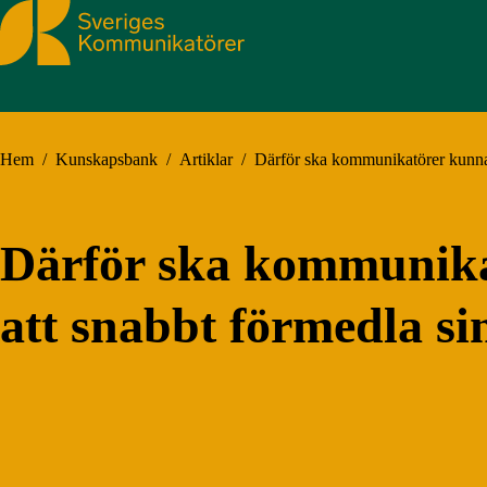
Sveriges Kommunikatörer
Hem
/
Kunskapsbank
/
Artiklar
/
Därför ska kommunikatörer kunna 
Därför ska kommunika
att snabbt förmedla si