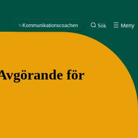
Sök
Meny
✨Kommunikationscoachen
Avgörande för