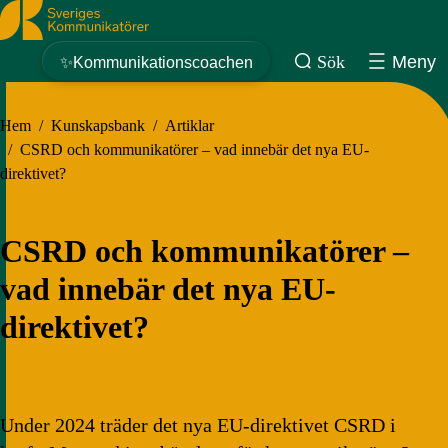
Sveriges Kommunikatörer
Sök
Meny
✨Kommunikationscoachen
Hem
/
Kunskapsbank
/
Artiklar
/
CSRD och kommunikatörer – vad innebär det nya EU-
direktivet?
CSRD och kommunikatörer –
vad innebär det nya EU-
direktivet?
Under 2024 träder det nya EU-direktivet CSRD i