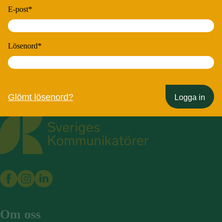
E-post
*
Lösenord
*
Glömt lösenord?
Logga in
Sveriges Kommunikatörer
Om oss