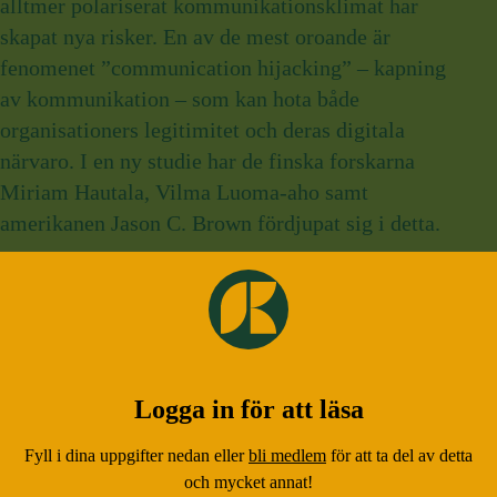
alltmer polariserat kommunikationsklimat har
skapat nya risker. En av de mest oroande är
fenomenet ”communication hijacking” – kapning
av kommunikation – som kan hota både
organisationers legitimitet och deras digitala
närvaro. I en ny studie har de finska forskarna
Miriam Hautala, Vilma Luoma-aho samt
amerikanen Jason C. Brown fördjupat sig i detta.
Lästid:
3 minuter
•
Publicerad:
3 december 2025
Logga in för att läsa
Fyll i dina uppgifter nedan eller
bli medlem
för att ta del av detta
och mycket annat!