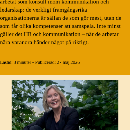
arbetat som konsult inom kommunikation och
ledarskap: de verkligt framgångsrika
organisationerna är sällan de som gör mest, utan de
som får olika kompetenser att samspela. Inte minst
gäller det HR och kommunikation – när de arbetar
nära varandra händer något på riktigt.
Lästid:
3 minuter
•
Publicerad:
27 maj 2026