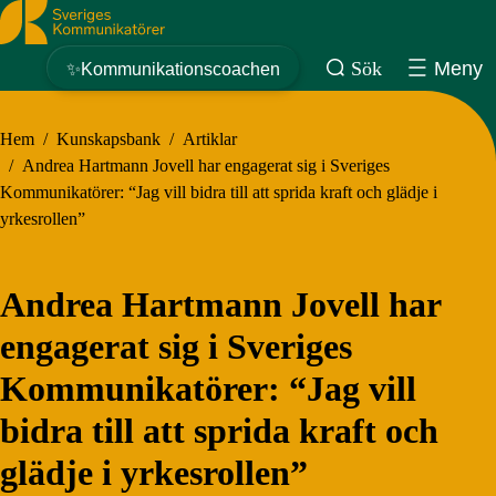
Sveriges Kommunikatörer
Sök
Meny
✨Kommunikationscoachen
Hem
/
Kunskapsbank
/
Artiklar
/
Andrea Hartmann Jovell har engagerat sig i Sveriges
Kommunikatörer: “Jag vill bidra till att sprida kraft och glädje i
yrkesrollen”
Andrea Hartmann Jovell har
engagerat sig i Sveriges
Kommunikatörer: “Jag vill
bidra till att sprida kraft och
glädje i yrkesrollen”