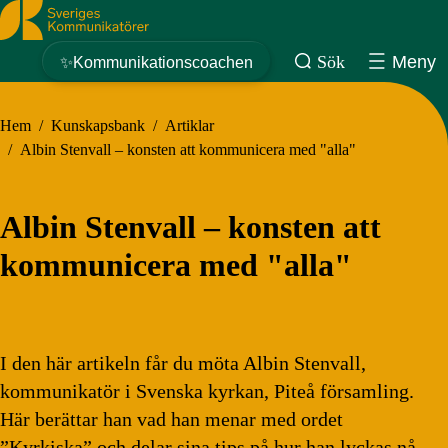
Sveriges Kommunikatörer
Sök
Meny
✨Kommunikationscoachen
Hem
/
Kunskapsbank
/
Artiklar
/
Albin Stenvall – konsten att kommunicera med "alla"
Albin Stenvall – konsten att
kommunicera med "alla"
I den här artikeln får du möta Albin Stenvall,
kommunikatör i Svenska kyrkan, Piteå församling.
Här berättar han vad han menar med ordet
”Kyrkiska” och delar sina tips på hur han lyckas nå