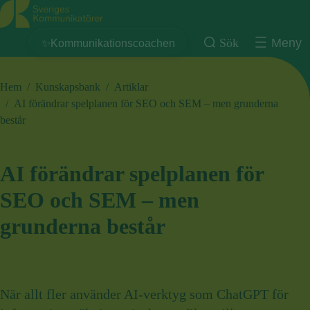
Sveriges Kommunikatörer
Sök
Meny
✨Kommunikationscoachen
Hem
/
Kunskapsbank
/
Artiklar
/
AI förändrar spelplanen för SEO och SEM – men grunderna
består
AI förändrar spelplanen för
SEO och SEM – men
grunderna består
När allt fler använder AI-verktyg som ChatGPT för