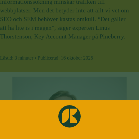
informationssökning minskar trafiken till
webbplatser. Men det betyder inte att allt vi vet om
SEO och SEM behöver kastas omkull. “Det gäller
att ha lite is i magen”, säger experten Linus
Thorstenson, Key Account Manager på Pineberry.
Lästid:
3 minuter
•
Publicerad:
16 oktober 2025