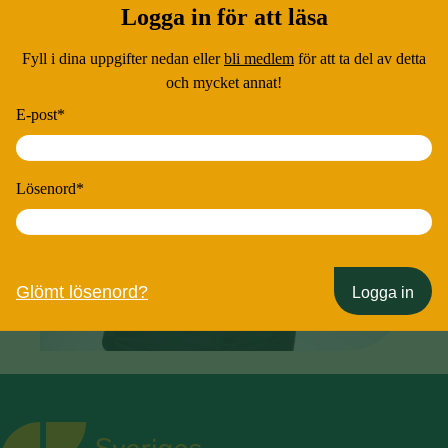
Logga in för att läsa
Fyll i dina uppgifter nedan eller
bli medlem
för att ta del av detta
och mycket annat!
E-post
*
Lösenord
*
Glömt lösenord?
Logga in
Sveriges Kommunikatörer