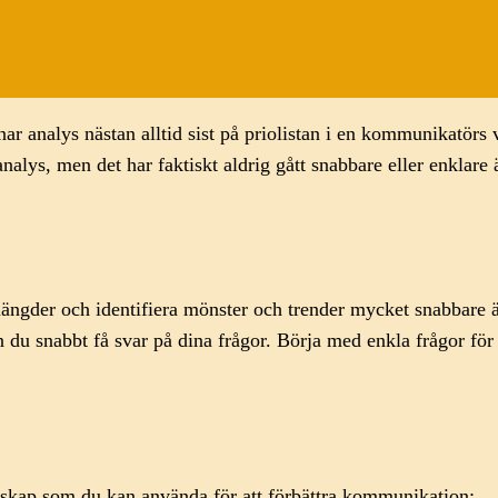
r analys nästan alltid sist på priolistan i en kommunikatörs va
 analys, men det har faktiskt aldrig gått snabbare eller enklare 
gder och identifiera mönster och trender mycket snabbare än
 du snabbt få svar på dina frågor. Börja med enkla frågor för 
nskap som du kan använda för att förbättra kommunikation: