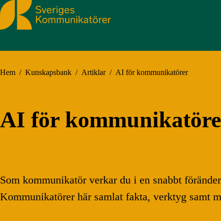
Sveriges Kommunikatörer
Hem
/
Kunskapsbank
/
Artiklar
/
AI för kommunikatörer
AI för kommunikatöre
Som kommunikatör verkar du i en snabbt föränderli
Kommunikatörer här samlat fakta, verktyg samt ma