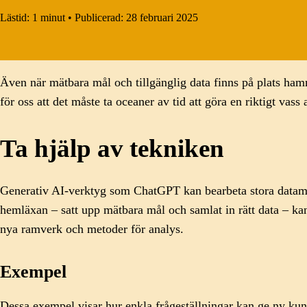
Lästid:
1 minut
•
Publicerad:
28 februari 2025
Även när mätbara mål och tillgänglig data finns på plats hamna
för oss att det måste ta oceaner av tid att göra en riktigt vass
Ta hjälp av tekniken
Generativ AI-verktyg som ChatGPT kan bearbeta stora datamän
hemläxan – satt upp mätbara mål och samlat in rätt data – kan
nya ramverk och metoder för analys.
Exempel
Dessa exempel visar hur enkla frågeställningar kan ge ny ku