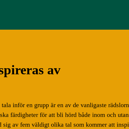
nspireras av
tt tala inför en grupp är en av de vanligaste räds
iska färdigheter för att bli hörd både inom och uta
ig av fem väldigt olika tal som kommer att inspire