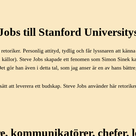
 Jobs till Stanford Universit
lig retoriker. Personlig attityd, tydlig och får lyssnaren at
ära källor). Steve Jobs skapade ett fenomen som Simon Sinek k
et gör han även i detta tal, som jag anser är en av hans bättr
itt sätt att leverera ett budskap. Steve Jobs använder här retor
e, kommunikatörer, chefer, l