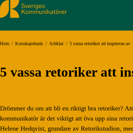
Sveriges Kommunikatörer
Hem
/
Kunskapsbank
/
Artiklar
/
5 vassa retoriker att inspireras av
5 vassa retoriker att i
Drömmer du om att bli en riktigt bra retoriker? A
kommunikatör är det viktigt att öva upp sina retor
Helene Hedqvist, grundare av Retorikstudion, med s