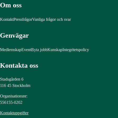
Om oss
Kontakt
Pressfrågor
Vanliga frågor och svar
Genvägar
Medlemskap
Event
Byta jobb
Kunskap
Integritetspolicy
Kontakta oss
Stadsgården 6
116 45 Stockholm
Organisationsnr:
556155-0202
Kontaktuppgifter