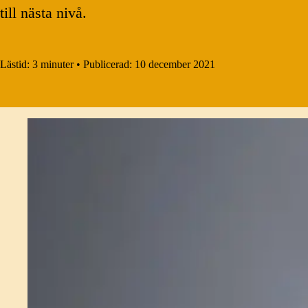
till nästa nivå.
Lästid:
3 minuter
•
Publicerad:
10 december 2021