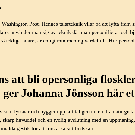
.
v Washington Post. Hennes talarteknik vilar på att lyfta fram 
are, använder man sig av teknik där man personifierar och bju
a skickliga talare, är enligt min mening värdefullt. Hur personl
ns att bli opersonliga floskle
etta ger Johanna Jönsson här e
ss som lyssnar och bygger upp sitt tal genom en dramaturgisk 
skarp huvuddel och en tydlig avslutning med en uppmaning. Det 
nmälda gestik för att förstärka sitt budskap.