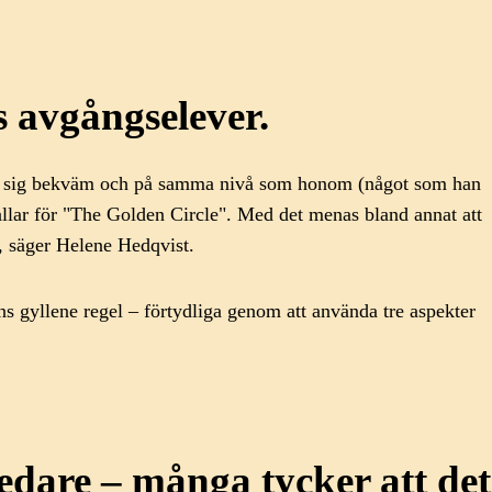
ys avgångselever.
t känna sig bekväm och på samma nivå som honom (något som han
allar för "The Golden Circle". Med det menas bland annat att
e, säger Helene Hedqvist.
ikens gyllene regel – förtydliga genom att använda tre aspekter
edare – många tycker att det