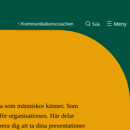
Sök
Meny
✨Kommunikationscoachen
lorna som människor känner. Som
nför organisationen. Här delar
ra dig att ta dina presentationer