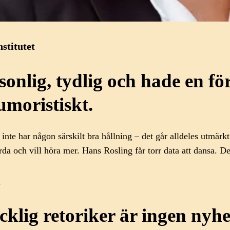
nstitutet
sonlig, tydlig och hade en fö
umoristiskt.
te har någon särskilt bra hållning – det går alldeles utmärkt 
rda och vill höra mer. Hans Rosling får torr data att dansa. D
lig retoriker är ingen nyhet