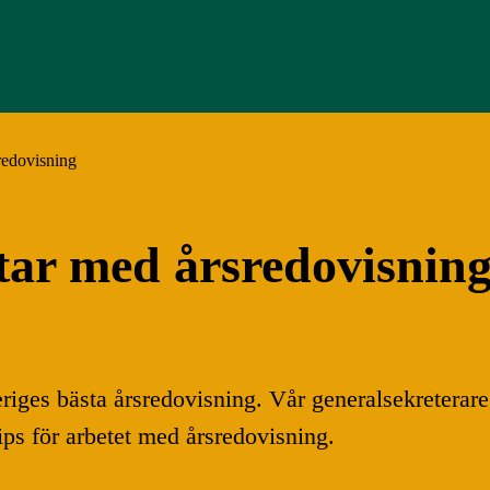
sredovisning
etar med årsredovisnin
riges bästa årsredovisning. Vår generalsekreterare
tips för arbetet med årsredovisning.