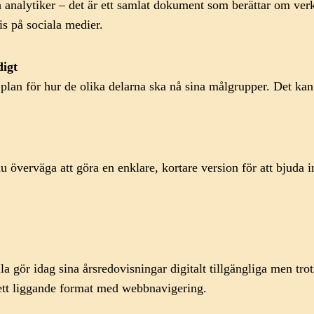
ch analytiker – det är ett samlat dokument som berättar om ve
s på sociala medier.
digt
 plan för hur de olika delarna ska nå sina målgrupper. Det kan 
 överväga att göra en enklare, kortare version för att bjuda in
la gör idag sina årsredovisningar digitalt tillgängliga men tr
 ett liggande format med webbnavigering.