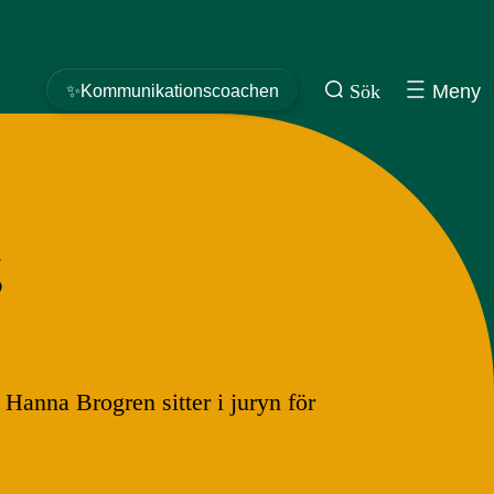
Sök
Meny
✨Kommunikationscoachen
g
 Hanna Brogren sitter i juryn för