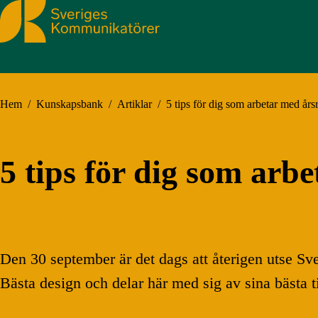
Sveriges Kommunikatörer
Hem
/
Kunskapsbank
/
Artiklar
/
5 tips för dig som arbetar med år
5 tips för dig som arb
Den 30 september är det dags att återigen utse Sve
Bästa design och delar här med sig av sina bästa 