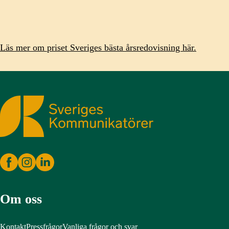
Läs mer om priset Sveriges bästa årsredovisning här.
Sveriges Kommunikatörer
Om oss
Kontakt
Pressfrågor
Vanliga frågor och svar