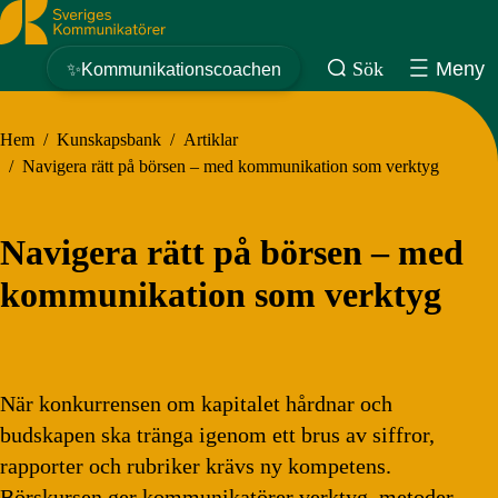
Sveriges Kommunikatörer
Sök
Meny
✨Kommunikationscoachen
Hem
/
Kunskapsbank
/
Artiklar
/
Navigera rätt på börsen – med kommunikation som verktyg
Navigera rätt på börsen – med
kommunikation som verktyg
När konkurrensen om kapitalet hårdnar och
budskapen ska tränga igenom ett brus av siffror,
rapporter och rubriker krävs ny kompetens.
Börskursen ger kommunikatörer verktyg, metoder