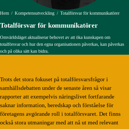
Hem
/
Kompetensutveckling
/
Totalförsvar för kommunikatörer
Totalförsvar för kommunikatörer
Omvärldsläget aktualiserar behovet av att öka kunskapen om
totalförsvar och hur den egna organisationen påverkas, kan påverkas
och på olika sätt kan bidra.
Trots det stora fokuset på totalförsvarsfrågor i
samhällsdebatten under de senaste åren så visar
rapporter att exempelvis näringslivet fortfarande
saknar information, beredskap och förståelse för
företagens avgörande roll i totalförsvaret. Det finns
också stora utmaningar med att nå ut med relevant