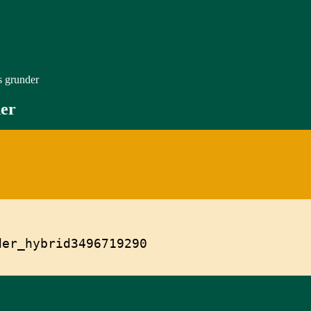
s grunder
der
der_hybrid3496719290