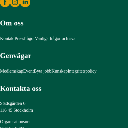
Om oss
Kontakt
Pressfrågor
Vanliga frågor och svar
Genvägar
Medlemskap
Event
Byta jobb
Kunskap
Integritetspolicy
Kontakta oss
Stadsgården 6
116 45 Stockholm
Organisationsnr: