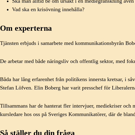
Ska man alltid be om ursäkt i en mediegranskning även
Vad ska en krisövning innehålla?
Om experterna
Tjänsten erbjuds i samarbete med kommunikationsbyrån Bob
De arbetar med både näringsliv och offentlig sektor, med fok
Båda har lång erfarenhet från politikens innersta kretsar, i s
Stefan Löfven. Elin Boberg har varit presschef för Liberalern
Tillsammans har de hanterat fler intervjuer, mediekriser och
kursledare hos oss på Sveriges Kommunikatörer, där de bland
Så ställer du din fråga