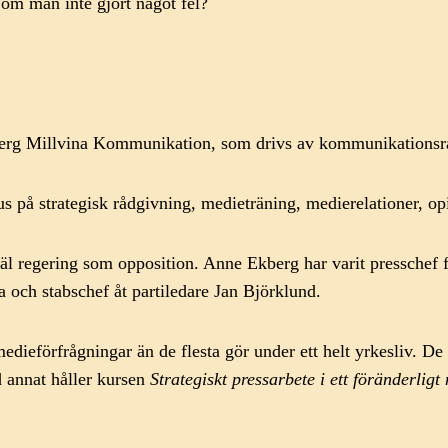
 om man inte gjort något fel?
erg Millvina Kommunikation, som drivs av kommunikationsr
us på strategisk rådgivning, medieträning, medierelationer, 
åväl regering som opposition. Anne Ekberg har varit presschef f
a och stabschef åt partiledare Jan Björklund.
 medieförfrågningar än de flesta gör under ett helt yrkesliv.
 annat håller kursen
Strategiskt pressarbete i ett föränderlig