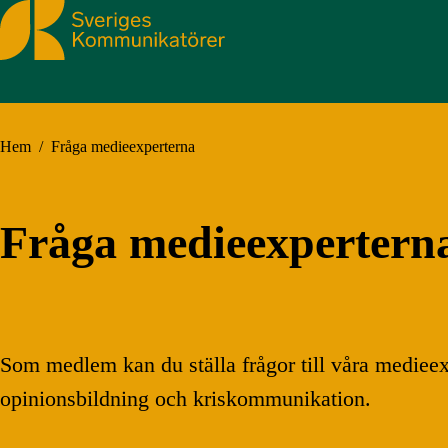
Sveriges Kommunikatörer
Hem
/
Fråga medieexperterna
Fråga medieexpertern
Som medlem kan du ställa frågor till våra medieexp
opinionsbildning och kriskommunikation.