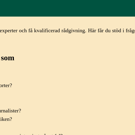
experter och få kvalificerad rådgivning. Här får du stöd i fr
r som
porter?
urnalister?
ktiken?