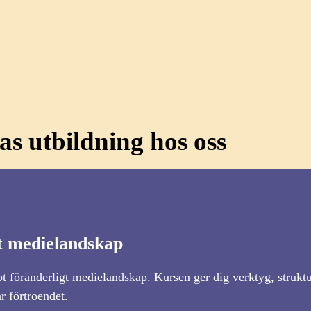
s utbildning hos oss
gt medielandskap
bt föränderligt medielandskap. Kursen ger dig verktyg, strukt
r förtroendet.