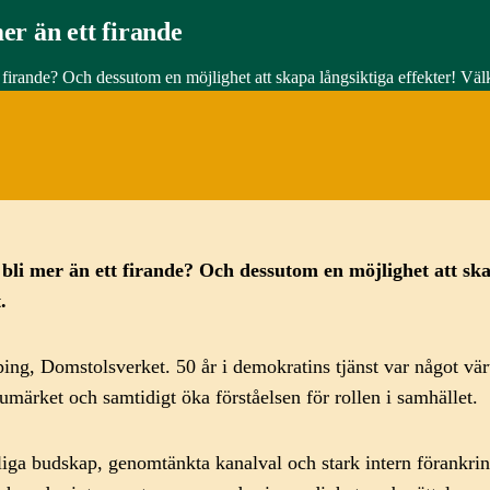
er än ett firande
ett firande? Och dessutom en möjlighet att skapa långsiktiga effekter! 
 b
li mer än ett firande
?
Och
dessutom
en möjlighet att ska
t.
g, Domstolsverket. 50 år i demokratins tjänst var något värt a
rumärket och samtidigt öka förståelsen för rollen i samhället.
a budskap, genomtänkta kanalval och stark intern förankring 