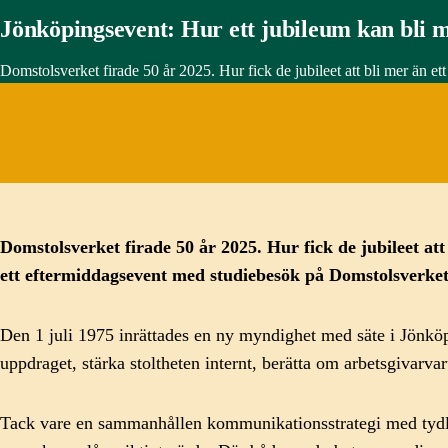
Jönköpingsevent: Hur ett jubileum kan bli m
Domstolsverket firade 50 år 2025. Hur fick de jubileet att bli mer än 
Domstolsverket
firade
50 år
2025.
Hur
fick de
jubileet
att
ett
eftermiddagsevent med
studiebesök på Domstolsverke
Den 1 juli 1975 inrättades en ny myndighet med säte i Jönköpin
uppdraget, stärka stoltheten internt, berätta om arbetsgivarva
Tack vare en sammanhållen kommunikationsstrategi med tydlig