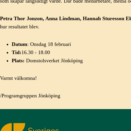
som skapar långsiktigt värde. Där både medarbetare, media oc
Petra Thor Jonzon, Anna Lindman, Hannah Sturesson
Ek
hur resultatet blev.
Datum
: Onsdag 18 februari
Tid:
16.30 - 18.00
Plats:
Domstolsverket Jönköping
Varmt välkomna!
/Programgruppen Jönköping
Sveriges Kommunikatörer