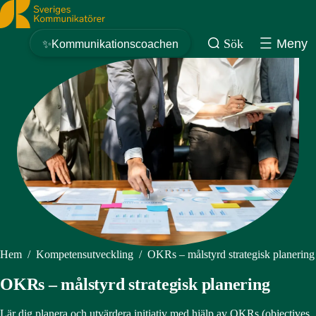
Sveriges Kommunikatörer
Sök
Meny
✨Kommunikationscoachen
Hem
/
Kompetensutveckling
/
OKRs – målstyrd strategisk planering
OKRs – målstyrd strategisk planering
Lär dig planera och utvärdera initiativ med hjälp av OKRs (objectives