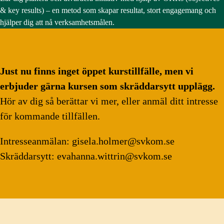
& key results) – en metod som skapar resultat, stort engagemang och
hjälper dig att nå verksamhetsmålen.
Just nu finns inget öppet kurstillfälle, men vi
erbjuder gärna kursen som skräddarsytt upplägg.
Hör av dig så berättar vi mer, eller anmäl ditt intresse
för kommande tillfällen.
Intresseanmälan: gisela.holmer@svkom.se
Skräddarsytt: evahanna.wittrin@svkom.se