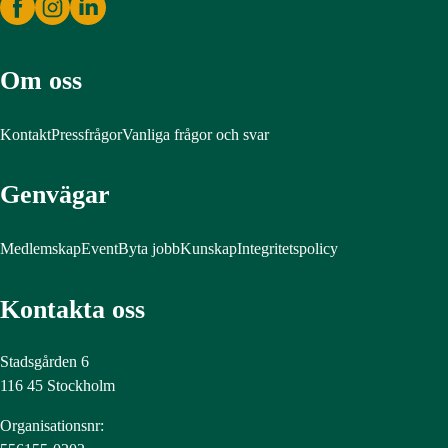
Om oss
Kontakt
Pressfrågor
Vanliga frågor och svar
Genvägar
Medlemskap
Event
Byta jobb
Kunskap
Integritetspolicy
Kontakta oss
Stadsgården 6
116 45 Stockholm
Organisationsnr: